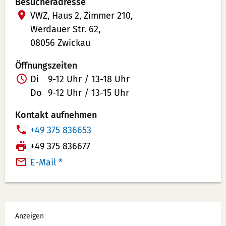
Besucheradresse
VWZ, Haus 2, Zimmer 210,
Werdauer Str. 62,
08056 Zwickau
Öffnungszeiten
Di
9-12 Uhr / 13-18 Uhr
Do
9-12 Uhr / 13-15 Uhr
Kontakt aufnehmen
T
+49 375 836653
e
F
+49 375 836677
l
a
E-Mail *
e
x:
f
o
Werbung
n
Anzeigen
n