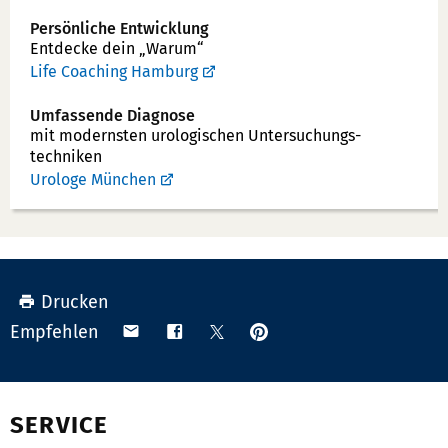
u
Persönliche Entwicklung
Entdecke dein „Warum“
m
Life Coaching Hamburg
m
e
Umfassende Diagnose
r:
mit modernsten uro­logischen Unter­suchungs­
techniken
Urologe München
Drucken
Anpinnen
Teilen
Teilen
Teilen
Empfehlen
auf
via
auf
auf
Pinterest
Email
Facebook
X
(Twitter)
SERVICE