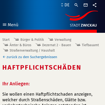
Kontaktf
DE
Teile
Menü
öffnen
Start
Bürger & Politik
Verwaltung
Ämter & Büros
Dezernat 2 - Bauen
Tiefbauamt
Straßenverwaltung / Haushalt
zurück zu den Suchergebnissen
HAFTPFLICHTSCHÄDEN
Ihr Anliegen:
Sie wollen einen Haftpflichtschaden anzeigen,
welcher durch Straßenschäden, Glätte bzw.