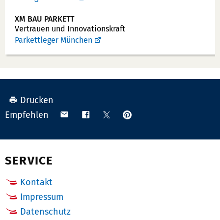
XM BAU PARKETT
Vertrauen und Innovationskraft
Parkettleger München
Drucken
Anpinnen
Teilen
Teilen
Teilen
Empfehlen
auf
via
auf
auf
Pinterest
Email
Facebook
X
(Twitter)
SERVICE
Kontakt
Impressum
Datenschutz