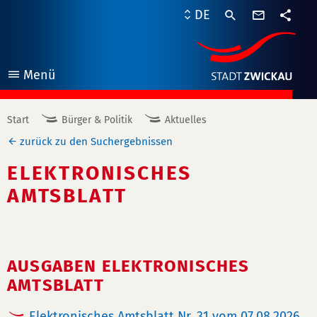
Kontaktf
DE
Teile
Menü
öffnen
Start
Bürger & Politik
Aktuelles
zurück zu den Suchergebnissen
ELEKTRONISCHES
AMTSBLATT
AUSGABEN ELEKTRONISCHES
AMTSBLATT
Elektronisches Amtsblatt Nr. 31 vom 07.08.2026