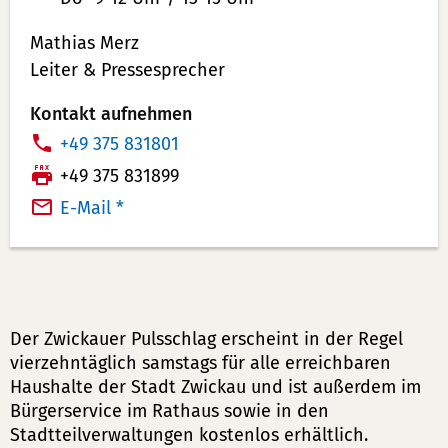
Mathias Merz
Leiter & Pressesprecher
Kontakt aufnehmen
T
+49 375 831801
e
F
+49 375 831899
l
a
E-Mail *
e
x:
f
o
n
n
Der Zwickauer Pulsschlag erscheint in der Regel
u
vierzehntäglich samstags für alle erreichbaren
m
Haushalte der Stadt Zwickau und ist außerdem im
Bürgerservice im Rathaus sowie in den
m
Stadtteilverwaltungen kostenlos erhältlich.
e