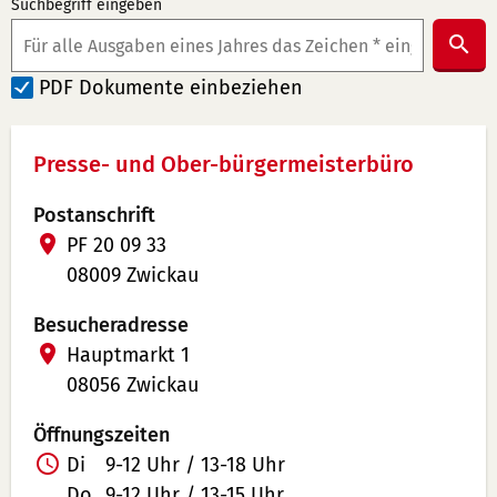
Suchbegriff eingeben
Suc
abs
PDF Dokumente einbeziehen
Presse- und Ober-bürgermeisterbüro
Postanschrift
PF 20 09 33
08009 Zwickau
Besucheradresse
Hauptmarkt 1
08056 Zwickau
Öffnungszeiten
Di
9-12 Uhr / 13-18 Uhr
Do
9-12 Uhr / 13-15 Uhr