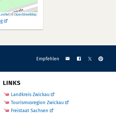
eaflet
|
©
OpenStreetMap
g
Anpinn
Teilen
Teilen
Teilen
Empfehlen
auf
via
auf
auf
Pinteres
Email
Facebook
X
(Twitter)
LINKS
Landkreis Zwickau
Tourismusregion Zwickau
Freistaat Sachsen