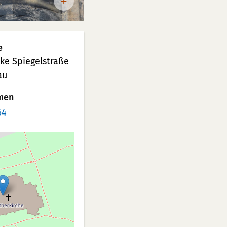
e
ke Spiegelstraße
au
men
54