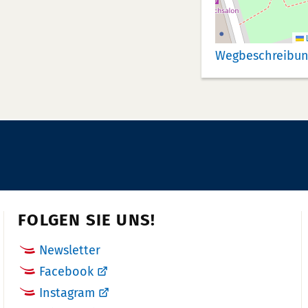
m
m
L
e
Wegbeschreibun
r:
FOLGEN SIE UNS!
Newsletter
Facebook
Instagram