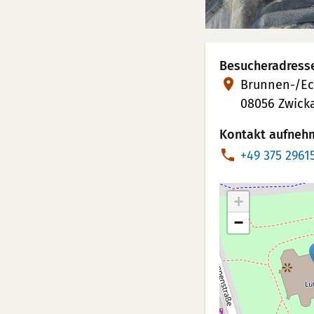
Besucheradress
Brunnen-/Ec
08056 Zwick
Kontakt aufneh
T
+49 375 2961
e
l
+
e
−
f
o
n
n
u