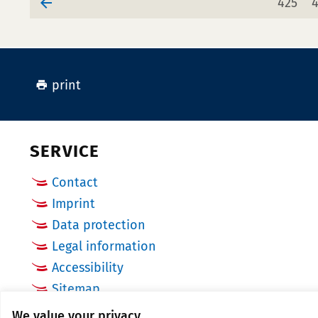
page
425
print
SERVICE
Contact
Imprint
Data protection
Legal information
Accessibility
Sitemap
Cookie Settings
We value your privacy