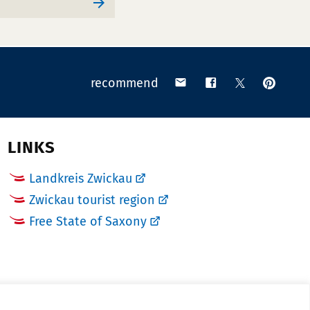
pin
share
share
share
recommend
on
via
on
on
Pinteres
email
Facebook
X
(Twitter)
LINKS
Landkreis Zwickau
Zwickau tourist region
Free State of Saxony