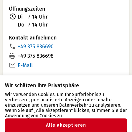
Öffnungszeiten
Di
7-14 Uhr
Do
7-14 Uhr
Kontakt aufnehmen
T
+49 375 836690
e
F
+49 375 836698
l
a
E-Mail
e
x:
f
Wir schätzen Ihre Privatsphäre
o
n
Wir verwenden Cookies, um Ihr Surferlebnis zu
verbessern, personalisierte Anzeigen oder Inhalte
Drucken
n
einzusetzen und unseren Datenverkehr zu analysieren.
u
Anpinnen
Teilen
Teilen
Teilen
Empfehlen
Wenn Sie auf „Alle akzeptieren" klicken, stimmen Sie der
auf
via
auf
Anwendung von Cookies zu.
auf
m
Pinterest
Email
Facebook
X
Alle akzeptieren
m
(Twitter)