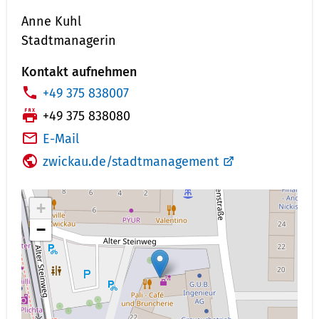
Anne Kuhl
Stadtmanagerin
Kontakt aufnehmen
T
+49 375 838007
e
F
+49 375 838080
l
a
E-Mail
e
x:
zwickau.de/stadtmanagement
f
o
+
n
n
−
u
m
m
e