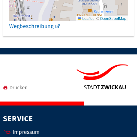
r:
Leaflet
|
©
OpenStreetMap
Wegbeschreibung
Drucken
SERVICE
Impressum