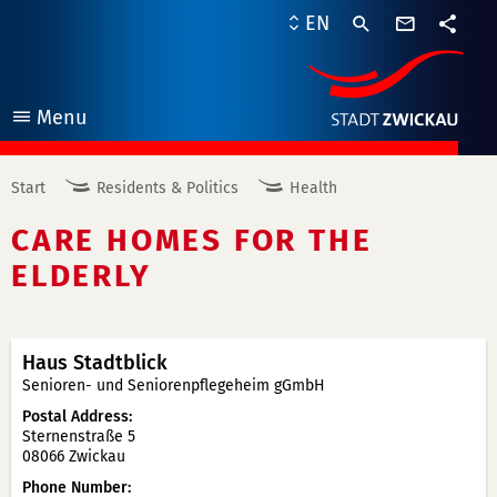
contact
EN
form
share
Menu
open
Start
Residents & Politics
Health
CARE HOMES FOR THE
ELDERLY
Haus Stadtblick
Senioren- und Seniorenpflegeheim gGmbH
Postal Address
Sternenstraße 5
08066 Zwickau
Phone Number