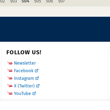
page
page
page
page
page
page
502
503
504
505
506
507
FOLLOW US!
Newsletter
Facebook
Instagram
X (Twitter)
YouTube