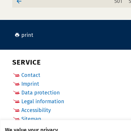
page
501
print
SERVICE
Contact
Imprint
Data protection
Legal information
Accessibility
Sitemap
Cookie Settings
We value your privacy