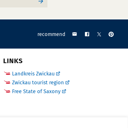
pin
share
share
share
recommend
on
via
on
on
Pinteres
email
Facebook
X
(Twitter)
LINKS
Landkreis Zwickau
Zwickau tourist region
Free State of Saxony