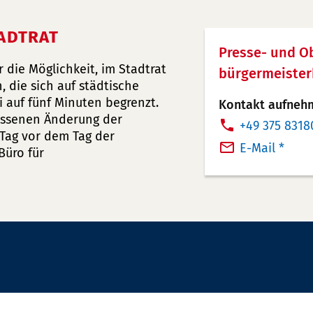
ADTRAT
Presse- und O
 die Möglichkeit, im Stadtrat
bürgermeister
, die sich auf städtische
 auf fünf Minuten begrenzt.
Kontakt aufneh
ossenen Änderung der
T
+49 375 8318
Tag vor dem Tag der
e
E-Mail *
Büro für
l
e
f
o
n
n
u
m