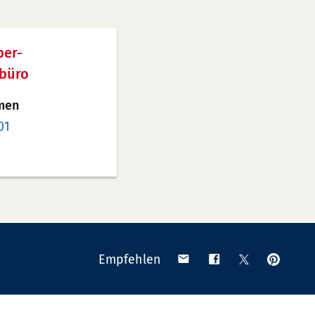
ber-
büro
men
01
Anpinn
Teilen
Teilen
Teilen
Empfehlen
auf
via
auf
auf
Pinteres
Email
Facebook
X
(Twitter)