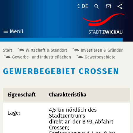
Kontaktf
DE
Teile
Menü
öffnen
Start
Wirtschaft & Standort
Investieren & Gründen
Gewerbe- und Industrieflächen
Gewerbegebiete
GEWERBEGEBIET CROSSEN
Eigenschaft
Charakteristika
4,5 km nördlich des
Lage:
Stadtzentrums
direkt an der B 93, Abfahrt
Crossen;