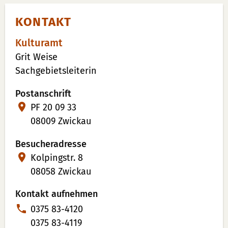
KONTAKT
Kulturamt
Grit Weise
Sachgebietsleiterin
Postanschrift
PF 20 09 33
08009 Zwickau
Besucheradresse
Kolpingstr. 8
08058 Zwickau
Kontakt aufnehmen
T
0375 83-4120
e
0375 83-4119