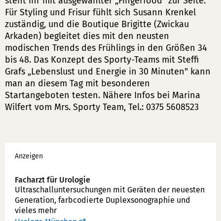
steht ihr mit ausgewählter „Fingerfood" zur Seite.
Für Styling und Frisur fühlt sich Susann Krenkel
zuständig, und die Boutique Brigitte (Zwickau
Arkaden) begleitet dies mit den neusten
modischen Trends des Frühlings in den Größen 34
bis 48. Das Konzept des Sporty-Teams mit Steffi
Grafs „Lebenslust und Energie in 30 Minuten" kann
man an diesem Tag mit besonderen
Startangeboten testen. Nähere Infos bei Marina
Wilfert vom Mrs. Sporty Team, Tel.: 0375 5608523
Werbung
Anzeigen
Facharzt für Urologie
Ultraschallunter­suchungen mit Geräten der neuesten
Generation, farbcodierte Duplex­sonographie und
vieles mehr