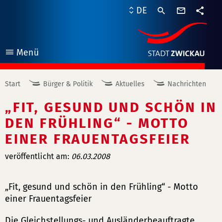
Kontaktf
DE
Teile
Menü
öffnen
Start
Bürger & Politik
Aktuelles
Nachrichten
„FIT, GESUND UND SCHÖN IN
DEN FRÜHLING“ - MOTTO
EINER FRAUENTAGSFEIER
veröffentlicht am:
06.03.2008
„Fit, gesund und schön in den Frühling“ - Motto
einer Frauentagsfeier
Die Gleichstellungs- und Ausländerbeauftragte