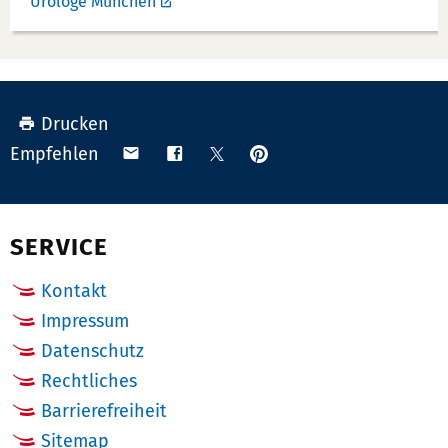
Urologe München
Drucken
Anpinnen
Teilen
Teilen
Teilen
Empfehlen
auf
via
auf
auf
Pinterest
Email
Facebook
X
(Twitter)
SERVICE
Kontakt
Impressum
Datenschutz
Rechtliches
Barrierefreiheit
Sitemap