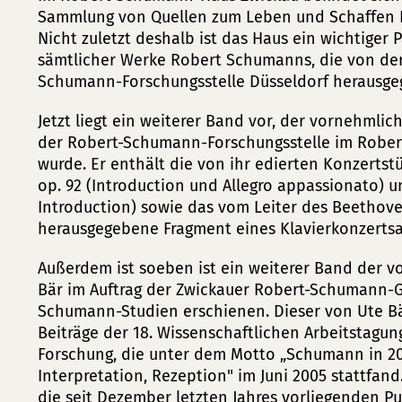
Sammlung von Quellen zum Leben und Schaffen 
Nicht zuletzt deshalb ist das Haus ein wichtiger
sämtlicher Werke Robert Schumanns, die von de
Schumann-Forschungsstelle Düsseldorf herausge
Jetzt liegt ein weiterer Band vor, der vornehmlich
der Robert-Schumann-Forschungsstelle im Rober
wurde. Er enthält die von ihr edierten Konzertst
op. 92 (Introduction und Allegro appassionato) u
Introduction) sowie das vom Leiter des Beethove
herausgegebene Fragment eines Klavierkonzertsa
Außerdem ist soeben ist ein weiterer Band der v
Bär im Auftrag der Zwickauer Robert-Schumann-
Schumann-Studien erschienen. Dieser von Ute Bä
Beiträge der 18. Wissenschaftlichen Arbeitstagu
Forschung, die unter dem Motto „Schumann in 20
Interpretation, Rezeption" im Juni 2005 stattfa
die seit Dezember letzten Jahres vorliegenden 