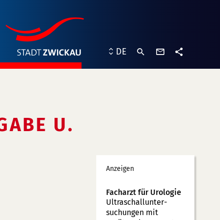
Kontaktformu
DE
Teilen
GABE U.
Werbung
Anzeigen
Facharzt für Urologie
Ultraschallunter­
suchungen mit