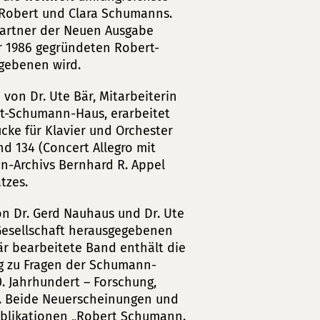
Robert und Clara Schumanns.
 Partner der Neuen Ausgabe
r 1986 gegründeten Robert-
gebenen wird.
 von Dr. Ute Bär, Mitarbeiterin
t-Schumann-Haus, erarbeitet
ücke für Klavier und Orchester
nd 134 (Concert Allegro mit
n-Archivs Bernhard R. Appel
tzes.
on Dr. Gerd Nauhaus und Dr. Ute
Gesellschaft herausgegebenen
r bearbeitete Band enthält die
ng zu Fragen der Schumann-
. Jahrhundert – Forschung,
nd. Beide Neuerscheinungen und
Publikationen „Robert Schumann.