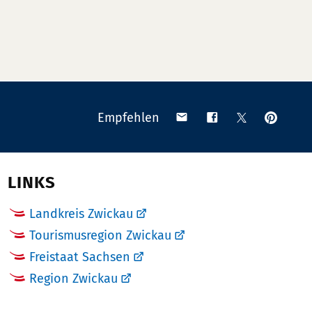
Anpinn
Teilen
Teilen
Teilen
Empfehlen
auf
via
auf
auf
Pinteres
Email
Facebook
X
(Twitter)
LINKS
Landkreis Zwickau
Tourismusregion Zwickau
Freistaat Sachsen
Region Zwickau