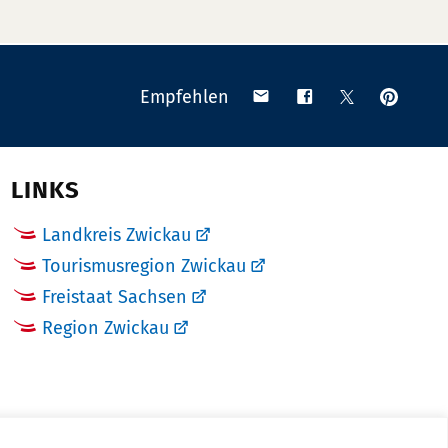
Anpinn
Teilen
Teilen
Teilen
Empfehlen
auf
via
auf
auf
Pinteres
Email
Facebook
X
(Twitter)
LINKS
Landkreis Zwickau
Tourismusregion Zwickau
Freistaat Sachsen
Region Zwickau