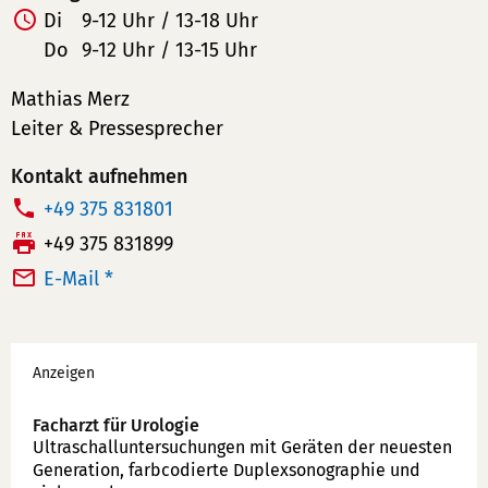
Di
9-12 Uhr / 13-18 Uhr
Do
9-12 Uhr / 13-15 Uhr
Mathias Merz
Leiter & Pressesprecher
Kontakt aufnehmen
T
+49 375 831801
e
F
+49 375 831899
l
a
E-Mail *
e
x:
f
Werbung
o
Anzeigen
n
n
Facharzt für Urologie
u
Ultraschallunter­suchungen mit Geräten der neuesten
Generation, farbcodierte Duplex­sonographie und
m