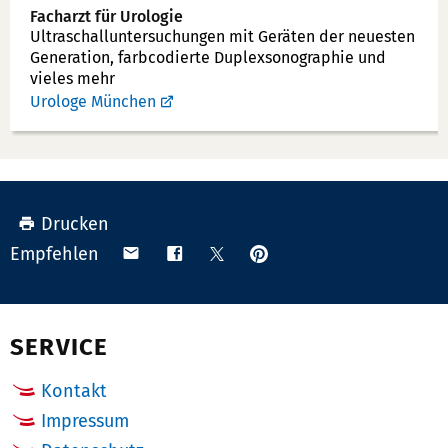
n
Facharzt für Urologie
u
Ultraschallunter­suchungen mit Geräten der neuesten
Generation, farbcodierte Duplex­sonographie und
m
vieles mehr
m
Urologe München
e
r:
Drucken
Anpinnen
Teilen
Teilen
Teilen
Empfehlen
auf
via
auf
auf
Pinterest
Email
Facebook
X
(Twitter)
SERVICE
Kontakt
Impressum