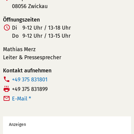
08056 Zwickau
Öffnungszeiten
Di
9-12 Uhr / 13-18 Uhr
Do
9-12 Uhr / 13-15 Uhr
Mathias Merz
Leiter & Pressesprecher
Kontakt aufnehmen
T
+49 375 831801
e
F
+49 375 831899
l
a
E-Mail *
e
x:
f
Werbung
o
Anzeigen
n