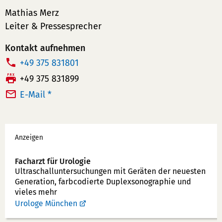
Mathias Merz
Leiter & Pressesprecher
Kontakt aufnehmen
T
+49 375 831801
e
F
+49 375 831899
l
a
E-Mail *
e
x:
f
Werbung
o
Anzeigen
n
n
Facharzt für Urologie
u
Ultraschallunter­suchungen mit Geräten der neuesten
Generation, farbcodierte Duplex­sonographie und
m
vieles mehr
m
Urologe München
e