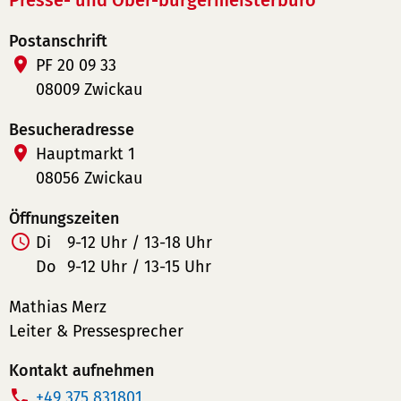
Presse- und Ober-bürgermeisterbüro
Postanschrift
PF 20 09 33
08009 Zwickau
Besucheradresse
Hauptmarkt 1
08056 Zwickau
Öffnungszeiten
Di
9-12 Uhr / 13-18 Uhr
Do
9-12 Uhr / 13-15 Uhr
Mathias Merz
Leiter & Pressesprecher
Kontakt aufnehmen
T
+49 375 831801