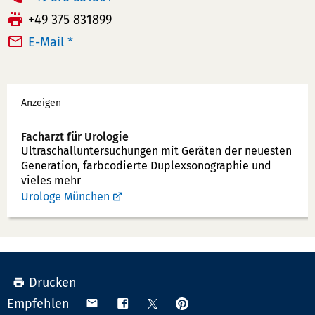
e
F
+49 375 831899
l
a
E-Mail *
e
x:
f
Werbung
o
Anzeigen
n
n
Facharzt für Urologie
u
Ultraschallunter­suchungen mit Geräten der neuesten
Generation, farbcodierte Duplex­sonographie und
m
vieles mehr
m
Urologe München
e
r:
Drucken
Anpinnen
Teilen
Teilen
Teilen
Empfehlen