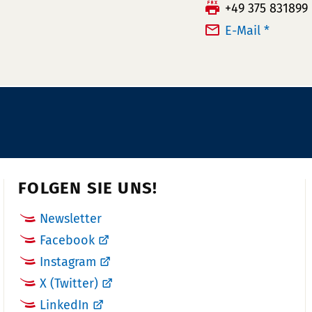
e
F
+49 375 831899
l
a
E-Mail *
e
x:
f
o
n
n
u
m
m
FOLGEN SIE UNS!
e
r:
Newsletter
Facebook
Instagram
X (Twitter)
LinkedIn