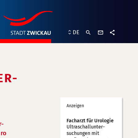
Kontaktformu
DE
Teilen
ER-
Werbung
Anzeigen
Facharzt für Urologie
r-
Ultraschallunter­
ro
suchungen mit