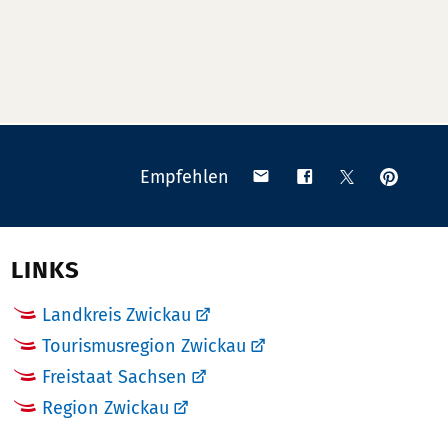
Anpinn
Teilen
Teilen
Teilen
Empfehlen
auf
via
auf
auf
Pinteres
Email
Facebook
X
(Twitter)
LINKS
Landkreis Zwickau
Tourismusregion Zwickau
Freistaat Sachsen
Region Zwickau