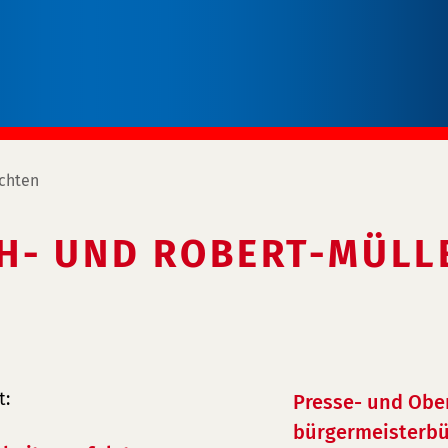
chten
H- UND ROBERT-MÜLL
t:
Presse- und Obe
bürgermeisterbü