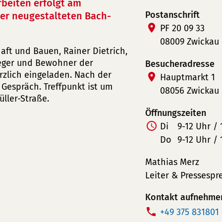
beiten erfolgt am
Postanschrift
der neugestalteten Bach-
PF 20 09 33
08009 Zwickau
aft und Bauen, Rainer Dietrich,
ieger und Bewohner der
Besucheradresse
rzlich eingeladen. Nach der
Hauptmarkt 1
 Gespräch. Treffpunkt ist um
08056 Zwickau
ller-Straße.
Öffnungszeiten
Di
9-12 Uhr / 
Do
9-12 Uhr / 
Mathias Merz
Leiter & Pressespr
Kontakt aufnehme
T
+49 375 831801