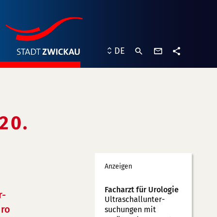
Kontaktformu
DE
Teilen
20.
Werbung
Anzeigen
Facharzt für Urologie
r-
Ultraschallunter­
ro
suchungen mit