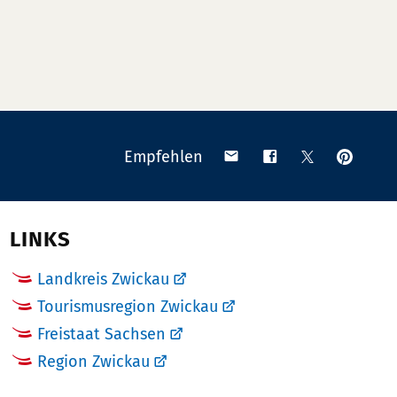
Anpinn
Teilen
Teilen
Teilen
Empfehlen
auf
via
auf
auf
Pinteres
Email
Facebook
X
(Twitter)
LINKS
Landkreis Zwickau
Tourismusregion Zwickau
Freistaat Sachsen
Region Zwickau