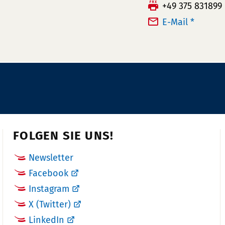
e
F
+49 375 831899
l
a
E-Mail *
e
x:
f
o
n
n
u
m
m
FOLGEN SIE UNS!
e
r:
Newsletter
Facebook
Instagram
X (Twitter)
LinkedIn