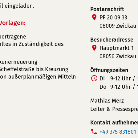
il eingeladen.
Postanschrift
PF 20 09 33
Vorlagen:
08009 Zwickau
bertragene
Besucheradresse
tes in Zuständigkeit des
Hauptmarkt 1
08056 Zwickau
kenerneuerung
cheffelstraße bis Kreuzung
Öffnungszeiten
 von außerplanmäßigen Mitteln
Di
9-12 Uhr / 
Do
9-12 Uhr / 
Mathias Merz
Leiter & Pressespr
Kontakt aufnehme
T
+49 375 831801