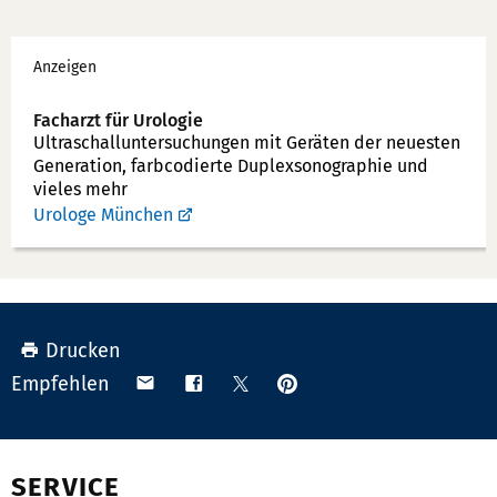
f
Werbung
o
Anzeigen
n
n
Facharzt für Urologie
u
Ultraschallunter­suchungen mit Geräten der neuesten
Generation, farbcodierte Duplex­sonographie und
m
vieles mehr
m
Urologe München
e
r:
Drucken
Anpinnen
Teilen
Teilen
Teilen
Empfehlen
auf
via
auf
auf
Pinterest
Email
Facebook
X
(Twitter)
SERVICE