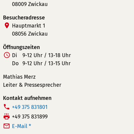
08009 Zwickau
Besucheradresse
Hauptmarkt 1
08056 Zwickau
Öffnungszeiten
Di
9-12 Uhr / 13-18 Uhr
Do
9-12 Uhr / 13-15 Uhr
Mathias Merz
Leiter & Pressesprecher
Kontakt aufnehmen
T
+49 375 831801
e
F
+49 375 831899
l
a
E-Mail *
e
x: