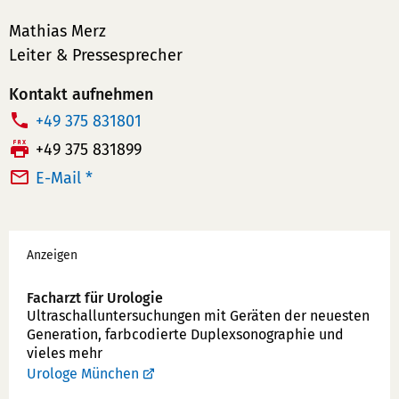
Mathias Merz
Leiter & Pressesprecher
Kontakt aufnehmen
T
+49 375 831801
e
F
+49 375 831899
l
a
E-Mail *
e
x:
f
Werbung
o
Anzeigen
n
n
Facharzt für Urologie
u
Ultraschallunter­suchungen mit Geräten der neuesten
Generation, farbcodierte Duplex­sonographie und
m
vieles mehr
m
Urologe München
e