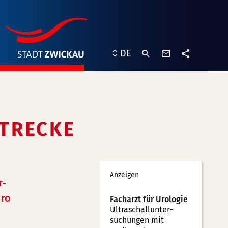
Kontaktformu
DE
Teilen
STRECKE
Werbung
Anzeigen
r-
ro
Facharzt für Urologie
Ultraschallunter­
suchungen mit