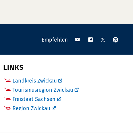
Anpinn
Teilen
Teilen
Teilen
Empfehlen
auf
via
auf
auf
Pinteres
Email
Facebook
X
(Twitter)
LINKS
Landkreis Zwickau
Tourismusregion Zwickau
Freistaat Sachsen
Region Zwickau