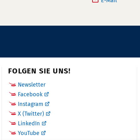
E-Mail *
e
x:
f
o
n
n
u
m
m
FOLGEN SIE UNS!
e
r:
Newsletter
Facebook
Instagram
X (Twitter)
LinkedIn
YouTube