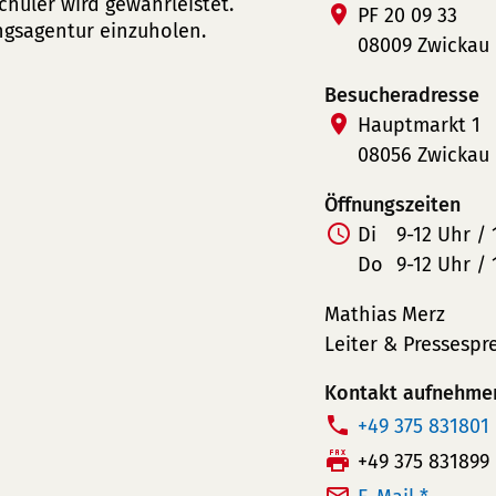
hüler wird gewährleistet.
PF 20 09 33
ngsagentur einzuholen.
08009 Zwickau
Besucheradresse
Hauptmarkt 1
08056 Zwickau
Öffnungszeiten
Di
9-12 Uhr / 
Do
9-12 Uhr / 
Mathias Merz
Leiter & Pressespr
Kontakt aufnehme
T
+49 375 831801
e
F
+49 375 831899
l
a