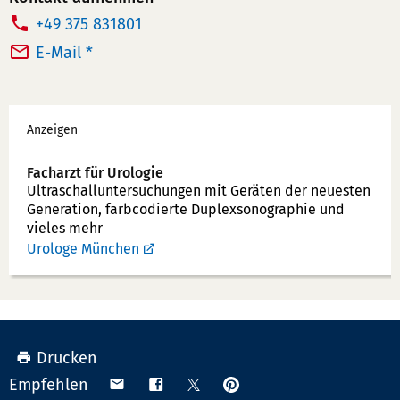
T
+49 375 831801
e
E-Mail *
l
e
Werbung
f
Anzeigen
o
n
Facharzt für Urologie
Ultraschallunter­suchungen mit Geräten der neuesten
n
Generation, farbcodierte Duplex­sonographie und
u
vieles mehr
m
Urologe München
m
e
r:
Drucken
Anpinnen
Teilen
Teilen
Teilen
Empfehlen