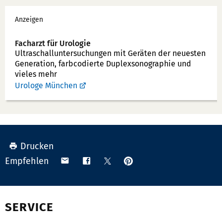
Werbung
o
Anzeigen
n
n
Facharzt für Urologie
u
Ultraschallunter­suchungen mit Geräten der neuesten
Generation, farbcodierte Duplex­sonographie und
m
vieles mehr
m
Urologe München
e
r:
Drucken
Anpinnen
Teilen
Teilen
Teilen
Empfehlen
auf
via
auf
auf
Pinterest
Email
Facebook
X
(Twitter)
SERVICE