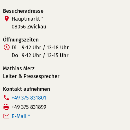
Besucheradresse
Hauptmarkt 1
08056 Zwickau
Öffnungszeiten
Di
9-12 Uhr / 13-18 Uhr
Do
9-12 Uhr / 13-15 Uhr
Mathias Merz
Leiter & Pressesprecher
Kontakt aufnehmen
T
+49 375 831801
e
F
+49 375 831899
l
a
E-Mail *
e
x:
f