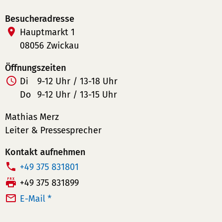
Besucheradresse
Hauptmarkt 1
08056 Zwickau
Öffnungszeiten
Di
9-12 Uhr / 13-18 Uhr
Do
9-12 Uhr / 13-15 Uhr
Mathias Merz
Leiter & Pressesprecher
Kontakt aufnehmen
T
+49 375 831801
e
F
+49 375 831899
l
a
E-Mail *
e
x:
f