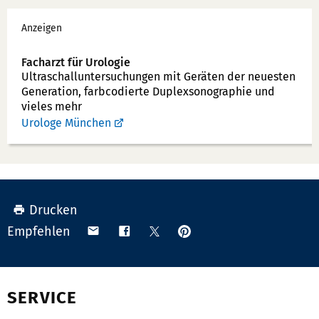
Werbung
o
Anzeigen
n
n
Facharzt für Urologie
u
Ultraschallunter­suchungen mit Geräten der neuesten
Generation, farbcodierte Duplex­sonographie und
m
vieles mehr
m
Urologe München
e
r:
Drucken
Anpinnen
Teilen
Teilen
Teilen
Empfehlen
auf
via
auf
auf
Pinterest
Email
Facebook
X
(Twitter)
SERVICE