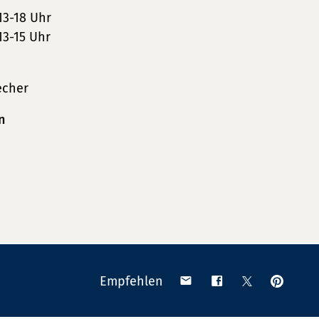
13-18 Uhr
13-15 Uhr
echer
n
Anpinn
Teilen
Teilen
Teilen
Empfehlen
auf
via
auf
auf
Pinteres
Email
Facebook
X