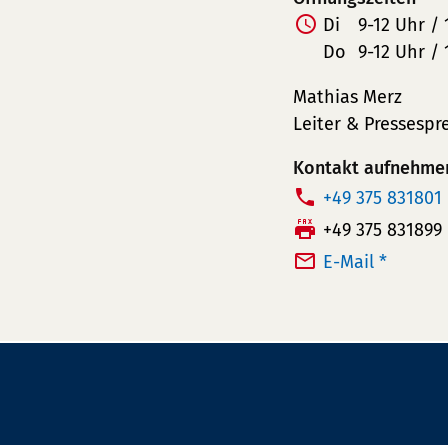
Di
9-12 Uhr / 
Do
9-12 Uhr / 
Mathias Merz
Leiter & Pressespr
Kontakt aufnehme
T
+49 375 831801
e
F
+49 375 831899
l
a
E-Mail *
e
x:
f
o
n
n
u
m