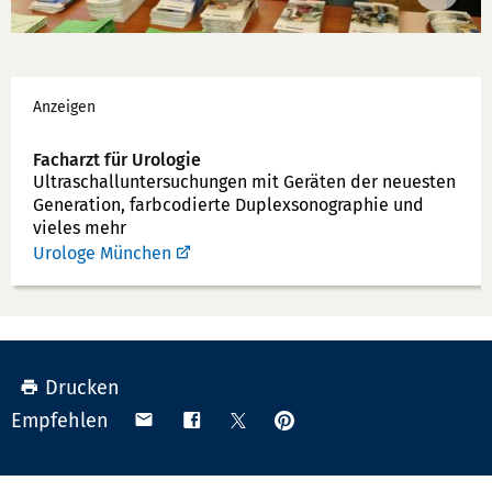
Werbung
Anzeigen
Facharzt für Urologie
Ultraschallunter­suchungen mit Geräten der neuesten
Generation, farbcodierte Duplex­sonographie und
vieles mehr
Urologe München
Drucken
Anpinnen
Teilen
Teilen
Teilen
Empfehlen
auf
via
auf
auf
Pinterest
Email
Facebook
X
(Twitter)