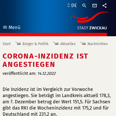
Kontaktf
DE
Teile
Menü
öffnen
Start
Bürger & Politik
Aktuelles
Nachrichten
CORONA-INZIDENZ IST
ANGESTIEGEN
veröffentlicht am:
14.12.2022
Die Inzidenz ist im Vergleich zur Vorwoche
angestiegen. Sie beträgt im Landkreis aktuell 178,3,
am 7. Dezember betrug der Wert 151,5. Für Sachsen
gibt das RKI die Wocheninzidenz mit 175,2 und für
Deutschland mit 231,2 an.