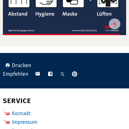
Drucken
Anpinnen
Teilen
Teilen
Teilen
Empfehlen
auf
via
auf
auf
Pinterest
Email
Facebook
X
(Twitter)
SERVICE
Kontakt
Impressum