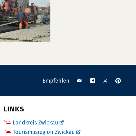
Anpinn
Teilen
Teilen
Teilen
Empfehlen
auf
via
auf
auf
Pinteres
Email
Facebook
X
(Twitter)
LINKS
Landkreis Zwickau
Tourismusregion Zwickau