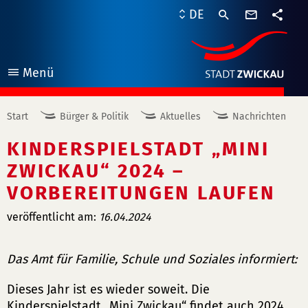
Kontaktf
DE
Teile
Menü
öffnen
Start
Bürger & Politik
Aktuelles
Nachrichten
KINDERSPIELSTADT „MINI
ZWICKAU“ 2024 –
VORBEREITUNGEN LAUFEN
veröffentlicht am:
16.04.2024
Das Amt für Familie, Schule und Soziales informiert:
Dieses Jahr ist es wieder soweit. Die
Kinderspielstadt „Mini Zwickau“ findet auch 2024