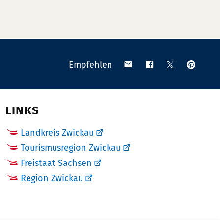
Anpinn
Teilen
Teilen
Teilen
Empfehlen
auf
via
auf
auf
Pinteres
Email
Facebook
X
(Twitter)
LINKS
Landkreis Zwickau
Tourismusregion Zwickau
Freistaat Sachsen
Region Zwickau