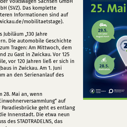
, der Volkswagen Sachsen GmbH
bH (SVZ). Das komplette
iteren Informationen sind auf
wickau.de/mobilitaetstage).
 Jubiläum „130 Jahre
ern. Die automobile Geschichte
 zum Tragen: Am Mittwoch, dem
and zu Gast in Zwickau. Vor 125
, vor 120 Jahren ließ er sich in
aus in Zwickau. Am 1. Juni
eum an den Serienanlauf des
m 28. Mai an, wenn
 „Einwohnerversammlung“ auf
 Paradiesbrücke geht es entlang
die Innenstadt. Die etwa neun
luss des STADTRADELNS, das