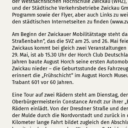
der Westsächsischen Hochschule Zwickau (WHZ)
und der Städtische Verkehrsbetriebe Zwickau Gm
Programm sowie der Flyer, aber auch Links zu we
den städtischen Internetseiten zu finden (www.z
Am Beginn der Zwickauer Mobilitätstage steht das
Straßenbahn“, das die SVZ am 25. und 26. Mai fei
Zwickaus kommt bei gleich zwei Veranstaltungen
29. Mai, ist ab 15.30 Uhr der Horch Club Deutschl
Jahren baute August Horch seine ersten Automobile
Zwickau nieder – die Geburtsstunde des Fahrzeugb
erinnert die „Frühschicht“ im August Horch Mus
Trabant 601 vor 60 Jahren.
Eine Tour auf zwei Rädern steht am Dienstag, de
Oberbürgermeisterin Constance Arndt zur ihrer
Rädern einlädt. Von der Dresdner Straße und der
der Mulde durch die Nordvorstadt und zurück in 
Kilometer lange Fahrt bildet zugleich den Absch