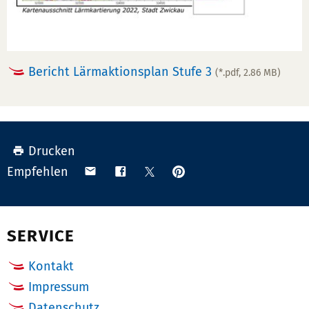
Bericht Lärmaktionsplan Stufe 3
(*.pdf, 2.86 MB)
Drucken
Anpinnen
Teilen
Teilen
Teilen
Empfehlen
auf
via
auf
auf
Pinterest
Email
Facebook
X
(Twitter)
SERVICE
Kontakt
Impressum
Datenschutz