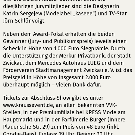
diesjährigen Jurymitglieder sind die Designerin
Katrin Sergejew (Modelabel „kaseee“) und TV-Star
Jörn Schlönvoigt.
Neben dem Award-Pokal erhalten die beiden
Gewinner (Jury- und Publikumspreis) jeweils einen
Scheck in Höhe von 1.000 Euro Siegprämie. Durch
die Unterstützung der Merkur Privatbank, der Stadt
Zwickau, dem Mercedes Autohaus LUEG und dem
Förderverein Stadtmanagement Zwickau e. V. ist das
Preisgeld in Höhe von insgesamt 2.000 Euro
überhaupt möglich – vielen Dank dafür.
Tickets zur Abschluss-Show gibt es unter
www.kraussevent.de, an allen bekannten VVK-
Stellen, in der Premiumfiliale bei KRESS Mode am
Hauptmarkt und in der Parfümerie Burger (Innere
Plauensche Str. 29) zum Preis von 48 Euro (inkl.
Goodie-Bags). Einlass: 19 Uhr, Beginn: 20 Uhr.