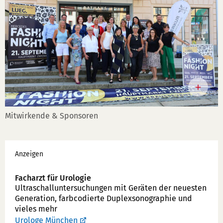
Mitwirkende & Sponsoren
Werbung
Anzeigen
Facharzt für Urologie
Ultraschallunter­suchungen mit Geräten der neuesten
Generation, farbcodierte Duplex­sonographie und
vieles mehr
Urologe München