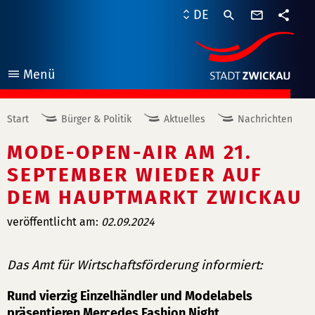
Kontaktf
DE
Teile
Menü
öffnen
Start
Bürger & Politik
Aktuelles
Nachrichten
MODE-OPEN-AIR AM 21.
SEPTEMBER WIEDER AUF
DEM HAUPTMARKT ZWICKAU
veröffentlicht am:
02.09.2024
Das Amt für Wirtschaftsförderung informiert:
Rund vierzig Einzelhändler und Modelabels
präsentieren Mercedes Fashion Night