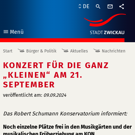
Kontaktf
DE
Teile
Menü
öffnen
Start
Bürger & Politik
Aktuelles
Nachrichten
KONZERT FÜR DIE GANZ
„KLEINEN“ AM 21.
SEPTEMBER
veröffentlicht am:
09.09.2024
Das Robert Schumann Konservatorium informiert:
Noch einzelne Plätze frei in den Musikgärten und der
musikalischen Früherziehung am KON