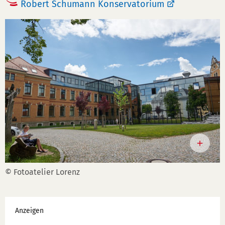
Robert Schumann Konservatorium
© Fotoatelier Lorenz
Werbung
Anzeigen