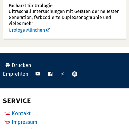
Facharzt für Urologie
Ultraschallunter­suchungen mit Geräten der neuesten
Generation, farbcodierte Duplex­sonographie und
vieles mehr
Urologe München
Drucken
Anpinnen
Teilen
Teilen
Teilen
Empfehlen
auf
via
auf
auf
Pinterest
Email
Facebook
X
(Twitter)
SERVICE
Kontakt
Impressum