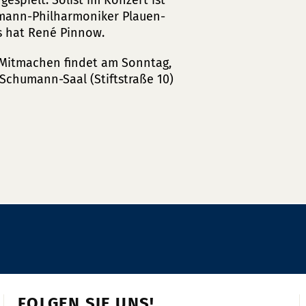
gespielt. Solist im Konzert ist
humann-Philharmoniker Plauen-
rs hat René Pinnow.
 Mitmachen findet am Sonntag,
Schumann-Saal (Stiftstraße 10)
FOLGEN SIE UNS!