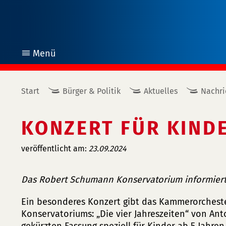
Menü
öffnen
Start
Bürger & Politik
Aktuelles
Nachri
KONZERT FÜR KIND
veröffentlicht am:
23.09.2024
Das Robert Schumann Konservatorium informier
Ein besonderes Konzert gibt das Kammerorches
Konservatoriums: „Die vier Jahreszeiten“ von Ant