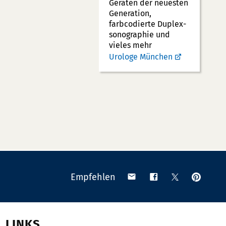
Geräten der neuesten
Generation,
farbcodierte Duplex­
sonographie und
vieles mehr
Urologe München
Anpinn
Teilen
Teilen
Teilen
Empfehlen
auf
via
auf
auf
Pinteres
Email
Facebook
X
(Twitter)
LINKS