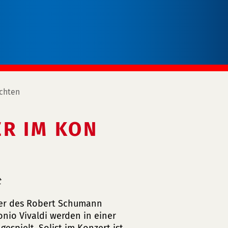
chten
ER IM KON
t
ter des Robert Schumann
onio Vivaldi werden in einer