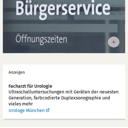
Werbung
Anzeigen
Facharzt für Urologie
Ultraschallunter­suchungen mit Geräten der neuesten
Generation, farbcodierte Duplex­sonographie und
vieles mehr
Urologe München