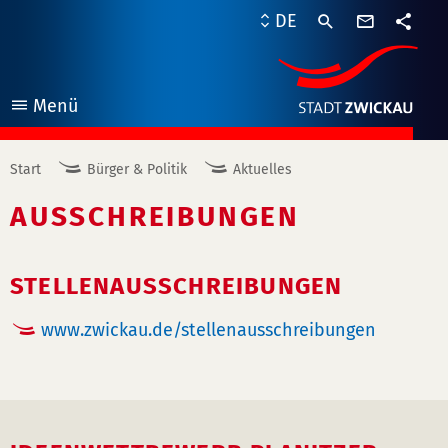
Kontaktf
DE
Teile
Menü
öffnen
Start
Bürger & Politik
Aktuelles
AUSSCHREIBUNGEN
STELLENAUSSCHREIBUNGEN
www.zwickau.de/stellenausschreibungen