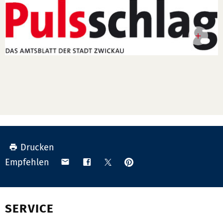
Drucken
Anpinnen
Teilen
Teilen
Teilen
Empfehlen
auf
via
auf
auf
Pinterest
Email
Facebook
X
(Twitter)
SERVICE