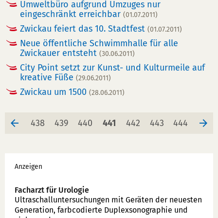
Umweltbüro aufgrund Umzuges nur
eingeschränkt erreichbar
(01.07.2011)
Zwickau feiert das 10. Stadtfest
(01.07.2011)
Neue öffentliche Schwimmhalle für alle
Zwickauer entsteht
(30.06.2011)
City Point setzt zur Kunst- und Kulturmeile auf
kreative Füße
(29.06.2011)
Zwickau um 1500
(28.06.2011)
Seite
Seite
Seite
Seite
Seite
Seite
Seite
438
439
440
441
442
443
444
Werbung
Anzeigen
Facharzt für Urologie
Ultraschallunter­suchungen mit Geräten der neuesten
Generation, farbcodierte Duplex­sonographie und