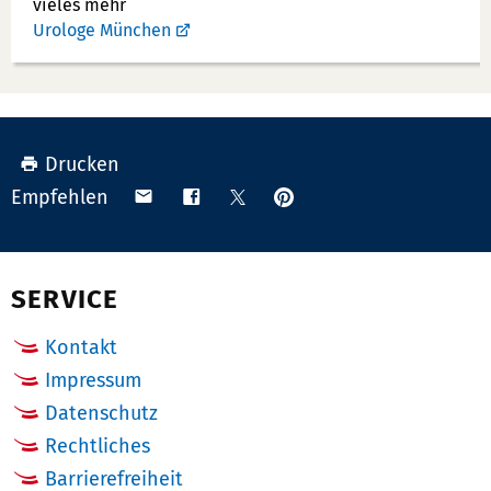
vieles mehr
Urologe München
Drucken
Anpinnen
Teilen
Teilen
Teilen
Empfehlen
auf
via
auf
auf
Pinterest
Email
Facebook
X
(Twitter)
SERVICE
Kontakt
Impressum
Datenschutz
Rechtliches
Barrierefreiheit