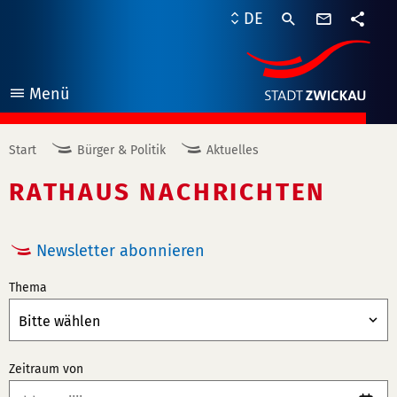
Kontaktf
DE
Teile
Menü
öffnen
Start
Bürger & Politik
Aktuelles
RATHAUS NACHRICHTEN
Newsletter abonnieren
Thema
Zeitraum von