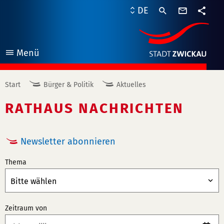
Kontaktf
DE
Teile
Menü
öffnen
Start
Bürger & Politik
Aktuelles
RATHAUS NACHRICHTEN
Newsletter abonnieren
Thema
Zeitraum von