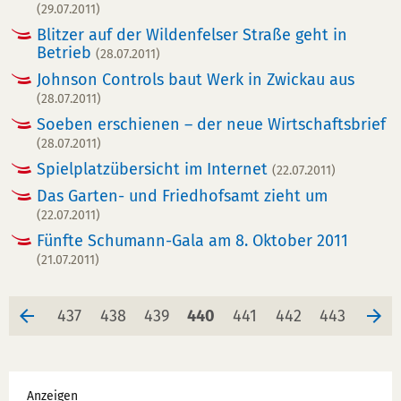
(29.07.2011)
Blitzer auf der Wildenfelser Straße geht in
Betrieb
(28.07.2011)
Johnson Controls baut Werk in Zwickau aus
(28.07.2011)
Soeben erschienen – der neue Wirtschaftsbrief
(28.07.2011)
Spielplatzübersicht im Internet
(22.07.2011)
Das Garten- und Friedhofsamt zieht um
(22.07.2011)
Fünfte Schumann-Gala am 8. Oktober 2011
(21.07.2011)
Seite
Seite
Seite
Seite
Seite
Seite
Seite
437
438
439
440
441
442
443
Werbung
Anzeigen