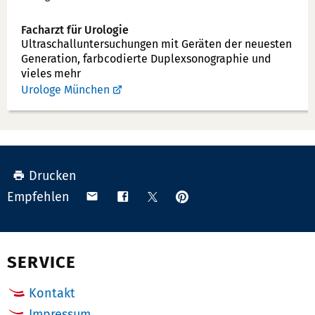
Facharzt für Urologie
Ultraschallunter­suchungen mit Geräten der neuesten
Generation, farbcodierte Duplex­sonographie und
vieles mehr
Urologe München
Drucken
Anpinnen
Teilen
Teilen
Teilen
Empfehlen
auf
via
auf
auf
Pinterest
Email
Facebook
X
(Twitter)
SERVICE
Kontakt
Impressum