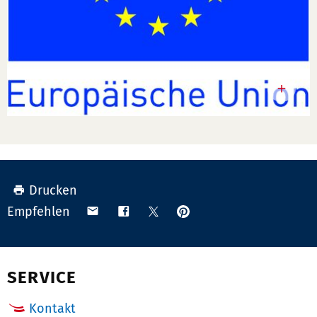
Drucken
Anpinnen
Teilen
Teilen
Teilen
Empfehlen
auf
via
auf
auf
Pinterest
Email
Facebook
X
(Twitter)
SERVICE
Kontakt