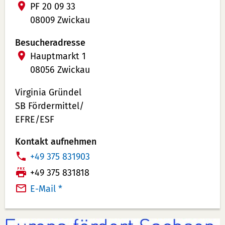
PF 20 09 33
08009 Zwickau
Besucheradresse
Hauptmarkt 1
08056 Zwickau
Virginia Gründel
SB Fördermittel/
EFRE/ESF
Kontakt aufnehmen
T
+49 375 831903
e
F
+49 375 831818
l
a
E-Mail *
e
x:
f
o