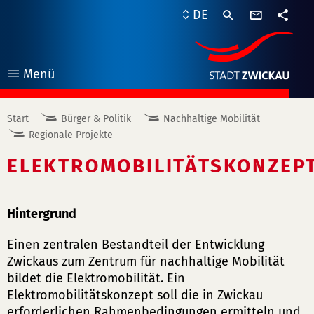
Kontaktf
DE
Teile
Menü
öffnen
Start
Bürger & Politik
Nachhaltige Mobilität
Regionale Projekte
ELEKTROMOBILITÄTSKONZEP
Hintergrund
Einen zentralen Bestandteil der Entwicklung
Zwickaus zum Zentrum für nachhaltige Mobilität
bildet die Elektromobilität. Ein
Elektromobilitätskonzept soll die in Zwickau
erforderlichen Rahmenbedingungen ermitteln und