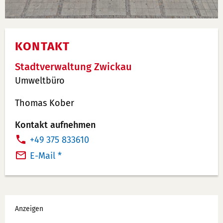
KONTAKT
Stadtverwaltung Zwickau
Umweltbüro
Thomas Kober
Kontakt aufnehmen
T
+49 375 833610
e
E-Mail *
l
e
f
Werbung
o
Anzeigen
n