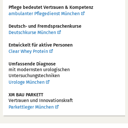
n
Pflege bedeutet Vertrauen & Kompetenz
u
ambulanter Pflegedienst München
m
Deutsch- und Fremdsprachenkurse
m
Deutschkurse München
e
r:
Entwickelt für aktive Personen
Clear Whey Protein
Umfassende Diagnose
mit modernsten urologischen
Untersuchungstechniken
Urologe München
XM BAU PARKETT
Vertrauen und Innovationskraft
Parkettleger München