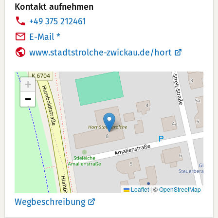
Kontakt aufnehmen
T
+49 375 212461
e
E-Mail *
l
www.stadtstrolche-zwickau.de/hort
e
f
+
o
−
n
n
u
m
m
e
r:
Leaflet
|
©
OpenStreetMap
Wegbeschreibung