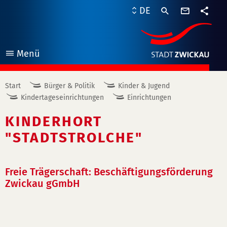
Kontaktf
DE
Teile
Menü
öffnen
Start
Bürger & Politik
Kinder & Jugend
Kindertageseinrichtungen
Einrichtungen
KINDERHORT
"STADTSTROLCHE"
Freie Trägerschaft: Beschäftigungsförderung
Zwickau gGmbH