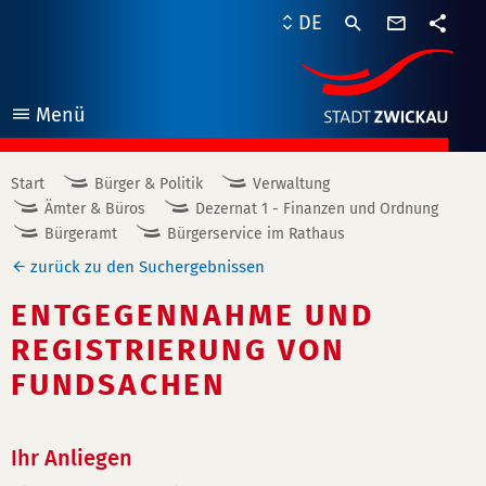
Kontaktf
DE
Teile
Menü
öffnen
Start
Bürger & Politik
Verwaltung
Ämter & Büros
Dezernat 1 - Finanzen und Ordnung
Bürgeramt
Bürgerservice im Rathaus
zurück zu den Suchergebnissen
ENTGEGENNAHME UND
REGISTRIERUNG VON
FUNDSACHEN
Ihr Anliegen