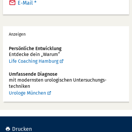
a
E-Mail *
e
x:
f
o
Werbung
n
Anzeigen
n
u
Persönliche Entwicklung
Entdecke dein „Warum“
m
Life Coaching Hamburg
m
e
Umfassende Diagnose
r:
mit modernsten uro­logischen Unter­suchungs­
techniken
Urologe München
Drucken