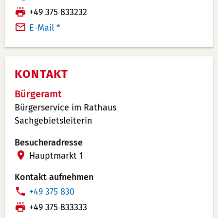
e
F
+49 375 833232
l
a
E-Mail *
e
x:
f
o
KONTAKT
n
n
Bürgeramt
u
Bürgerservice im Rathaus
m
Sachgebietsleiterin
m
e
Besucheradresse
r:
Hauptmarkt 1
Kontakt aufnehmen
T
+49 375 830
e
F
+49 375 833333
l