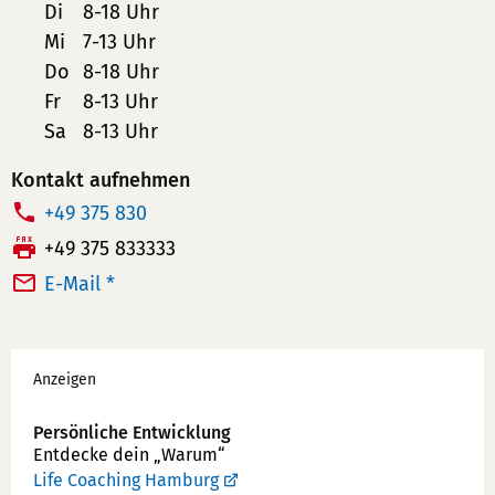
Di
8-18 Uhr
Mi
7-13 Uhr
Do
8-18 Uhr
Fr
8-13 Uhr
Sa
8-13 Uhr
Kontakt aufnehmen
T
+49 375 830
e
F
+49 375 833333
l
a
E-Mail *
e
x:
f
Werbung
o
Anzeigen
n
n
Persönliche Entwicklung
u
Entdecke dein „Warum“
m
Life Coaching Hamburg