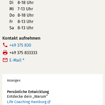
Di
8-18 Uhr
Mi
7-13 Uhr
Do
8-18 Uhr
Fr
8-13 Uhr
Sa
8-13 Uhr
Kontakt aufnehmen
T
+49 375 830
e
F
+49 375 833333
l
a
E-Mail *
e
x:
f
Werbung
o
Anzeigen
n
n
Persönliche Entwicklung
u
Entdecke dein „Warum“
m
Life Coaching Hamburg