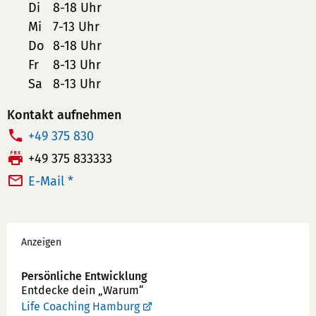
Di
8-18 Uhr
Mi
7-13 Uhr
Do
8-18 Uhr
Fr
8-13 Uhr
Sa
8-13 Uhr
Kontakt aufnehmen
T
+49 375 830
e
F
+49 375 833333
l
a
E-Mail *
e
x:
f
Werbung
o
Anzeigen
n
n
Persönliche Entwicklung
u
Entdecke dein „Warum“
m
Life Coaching Hamburg