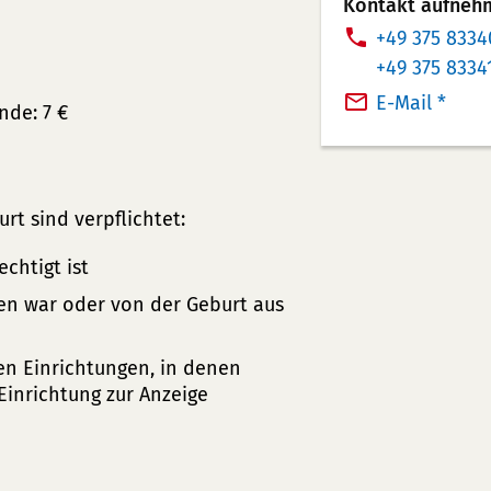
Kontakt aufneh
i
T
+49 375 8334
n
e
T
+49 375 8334
f
l
e
E-Mail *
nde: 7 €
o
e
l
r
f
e
m
o
f
a
n
o
t sind verpflichtet:
t
n
n
i
chtigt ist
u
n
o
m
u
gen war oder von der Geburt aus
n
m
m
e
e
m
en Einrichtungen, in denen
n
r:
e
 Einrichtung zur Anzeige
r: