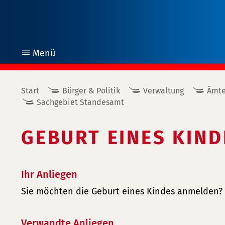
Menü
öffnen
Start
Bürger & Politik
Verwaltung
Ämte
Sachgebiet Standesamt
GEBURT EINES KIND
Ihr Anliegen
Sie möchten die Geburt eines Kindes anmelden?
Verwandte Anliegen