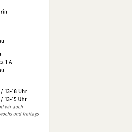
rin
au
e
z 1 A
au
 / 13-18 Uhr
 / 13-15 Uhr
nd wir auch
wochs und freitags