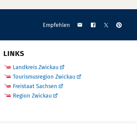
Anpinn
Teilen
Teilen
Teilen
Empfehlen
auf
via
auf
auf
Pinteres
Email
Facebook
X
(Twitter)
LINKS
Landkreis Zwickau
Tourismusregion Zwickau
Freistaat Sachsen
Region Zwickau