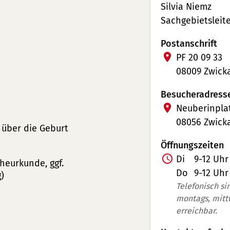
Silvia Niemz
Sachgebietsleite
Postanschrift
PF 20 09 33
08009 Zwick
Besucheradress
Neuberinplat
08056 Zwick
über die Geburt
Öffnungszeiten
Z
Di
9-12 Uhr
heurkunde, ggf.
u
Do
9-12 Uhr
)
s
Telefonisch si
montags, mitt
a
erreichbar.
t
z