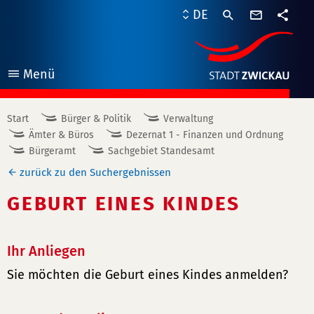
Kontaktf
DE
Teile
Menü
öffnen
Start
Bürger & Politik
Verwaltung
Ämter & Büros
Dezernat 1 - Finanzen und Ordnung
Bürgeramt
Sachgebiet Standesamt
zurück zu den Suchergebnissen
GEBURT EINES KINDES
Ihr Anliegen
Sie möchten die Geburt eines Kindes anmelden?