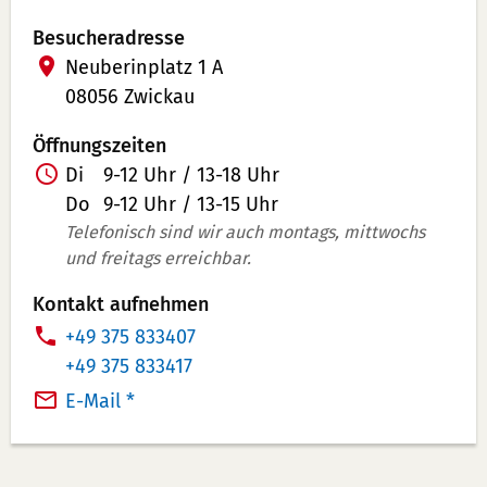
Besucheradresse
Neuberinplatz 1 A
08056 Zwickau
Öffnungszeiten
Z
Di
9-12 Uhr / 13-18 Uhr
u
Do
9-12 Uhr / 13-15 Uhr
s
Telefonisch sind wir auch montags, mittwochs
und freitags erreichbar.
a
t
Kontakt aufnehmen
z
T
+49 375 833407
i
e
T
+49 375 833417
n
l
e
E-Mail *
f
e
l
o
f
e
r
o
f