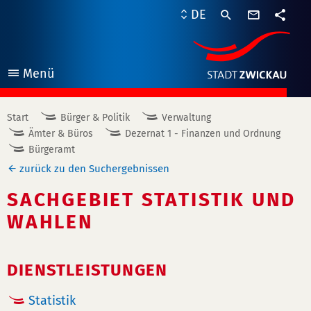
Kontaktf
DE
Teile
Menü
öffnen
Start
Bürger & Politik
Verwaltung
Ämter & Büros
Dezernat 1 - Finanzen und Ordnung
Bürgeramt
zurück zu den Suchergebnissen
SACHGEBIET STATISTIK UND
WAHLEN
DIENSTLEISTUNGEN
Statistik