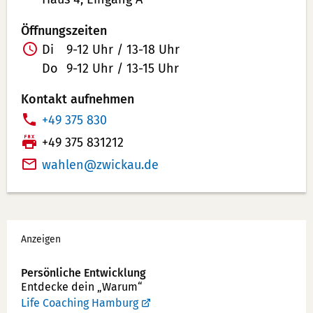
Öffnungszeiten
Di
9-12 Uhr / 13-18 Uhr
Do
9-12 Uhr / 13-15 Uhr
Kontakt aufnehmen
T
+49 375 830
e
F
+49 375 831212
l
a
wahlen
zwickau
de
e
x:
f
o
Werbung
n
Anzeigen
n
u
Persönliche Entwicklung
Entdecke dein „Warum“
m
Life Coaching Hamburg
m